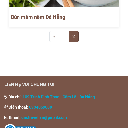
Bún mắm nêm Đà Nẵng
«
1
2
LIÊN HỆ
VỚI CHÚNG TÔI
Địa chỉ:
109 Trịnh Đình Thảo - Cẩm Lệ - Đà Nẵng
Điện thoại:
0934069000
Email:
dnctravel.vn@gmail.com