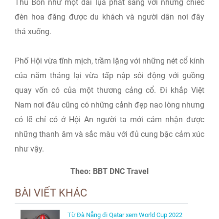
Thu Bồn như một dải lụa phát sáng với những chiếc
đèn hoa đăng được du khách và người dân nơi đây
thả xuống.
Phố Hội vừa tĩnh mịch, trầm lặng với những nét cổ kính
của năm tháng lại vừa tấp nập sôi động với guồng
quay vốn có của một thương cảng cổ. Đi khắp Việt
Nam nơi đâu cũng có những cảnh đẹp nao lòng nhưng
có lẽ chỉ có ở Hội An người ta mới cảm nhận được
những thanh âm và sắc màu với đủ cung bậc cảm xúc
như vậy.
Theo: BBT DNC Travel
BÀI VIẾT KHÁC
Từ Đà Nẵng đi Qatar xem World Cup 2022