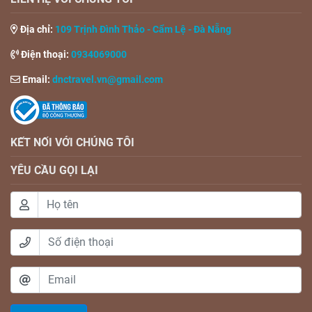
Địa chỉ:
109 Trịnh Đình Thảo - Cẩm Lệ - Đà Nẵng
Điện thoại:
0934069000
Email:
dnctravel.vn@gmail.com
KẾT NỐI
VỚI CHÚNG TÔI
YÊU CẦU GỌI LẠI