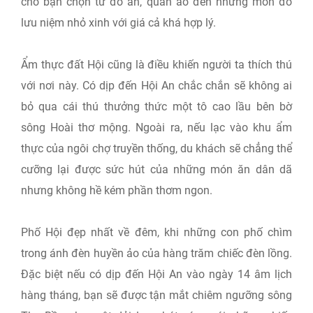
cho bạn chọn từ đồ ăn, quần áo đến những món đồ
lưu niệm nhỏ xinh với giá cả khá hợp lý.
Ẩm thực đất Hội cũng là điều khiến người ta thích thú
với nơi này. Có dịp đến Hội An chắc chắn sẽ không ai
bỏ qua cái thú thưởng thức một tô cao lầu bên bờ
sông Hoài thơ mộng. Ngoài ra, nếu lạc vào khu ẩm
thực của ngôi chợ truyền thống, du khách sẽ chẳng thể
cưỡng lại được sức hút của những món ăn dân dã
nhưng không hề kém phần thơm ngon.
Phố Hội đẹp nhất về đêm, khi những con phố chìm
trong ánh đèn huyền ảo của hàng trăm chiếc đèn lồng.
Đặc biệt nếu có dịp đến Hội An vào ngày 14 âm lịch
hàng tháng, bạn sẽ được tận mắt chiêm ngưỡng sông